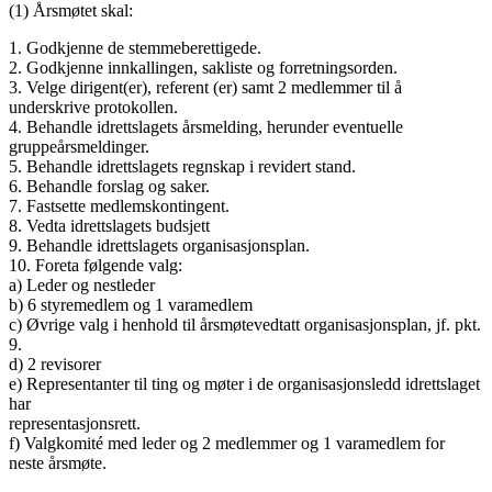
(1) Årsmøtet skal:
1. Godkjenne de stemmeberettigede.
2. Godkjenne innkallingen, sakliste og forretningsorden.
3. Velge dirigent(er), referent (er) samt 2 medlemmer til å
underskrive protokollen.
4. Behandle idrettslagets årsmelding, herunder eventuelle
gruppeårsmeldinger.
5. Behandle idrettslagets regnskap i revidert stand.
6. Behandle forslag og saker.
7. Fastsette medlemskontingent.
8. Vedta idrettslagets budsjett
9. Behandle idrettslagets organisasjonsplan.
10. Foreta følgende valg:
a) Leder og nestleder
b) 6 styremedlem og 1 varamedlem
c) Øvrige valg i henhold til årsmøtevedtatt organisasjonsplan, jf. pkt.
9.
d) 2 revisorer
e) Representanter til ting og møter i de organisasjonsledd idrettslaget
har
representasjonsrett.
f) Valgkomité med leder og 2 medlemmer og 1 varamedlem for
neste årsmøte.