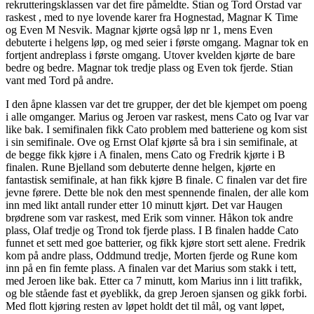
rekrutteringsklassen var det fire påmeldte. Stian og Tord Orstad var
raskest , med to nye lovende karer fra Hognestad, Magnar K Time
og Even M Nesvik. Magnar kjørte også løp nr 1, mens Even
debuterte i helgens løp, og med seier i første omgang. Magnar tok en
fortjent andreplass i første omgang. Utover kvelden kjørte de bare
bedre og bedre. Magnar tok tredje plass og Even tok fjerde. Stian
vant med Tord på andre.
I den åpne klassen var det tre grupper, der det ble kjempet om poeng
i alle omganger. Marius og Jeroen var raskest, mens Cato og Ivar var
like bak. I semifinalen fikk Cato problem med batteriene og kom sist
i sin semifinale. Ove og Ernst Olaf kjørte så bra i sin semifinale, at
de begge fikk kjøre i A finalen, mens Cato og Fredrik kjørte i B
finalen. Rune Bjelland som debuterte denne helgen, kjørte en
fantastisk semifinale, at han fikk kjøre B finale. C finalen var det fire
jevne førere. Dette ble nok den mest spennende finalen, der alle kom
inn med likt antall runder etter 10 minutt kjørt. Det var Haugen
brødrene som var raskest, med Erik som vinner. Håkon tok andre
plass, Olaf tredje og Trond tok fjerde plass. I B finalen hadde Cato
funnet et sett med goe batterier, og fikk kjøre stort sett alene. Fredrik
kom på andre plass, Oddmund tredje, Morten fjerde og Rune kom
inn på en fin femte plass. A finalen var det Marius som stakk i tett,
med Jeroen like bak. Etter ca 7 minutt, kom Marius inn i litt trafikk,
og ble stående fast et øyeblikk, da grep Jeroen sjansen og gikk forbi.
Med flott kjøring resten av løpet holdt det til mål, og vant løpet,